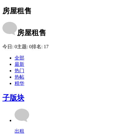
房屋租售
房屋租售
今日:
0
主题:
0
排名:
17
全部
最新
热门
热帖
精华
子版块
出租