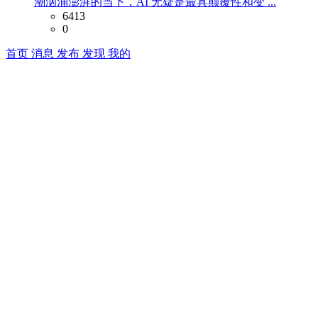
潮汹涌澎湃的当下，AI 无疑是最具颠覆性和变 ...
6413
0
首页
消息
发布
发现
我的