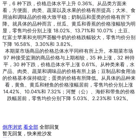
平，6 种下跌，价格总体水平上升 0.36%。从品类方面来
看，方便面、肉类、蔬菜以及水果的价格有所提高；大米、食
用油和调味品的价格大致平稳；奶制品和蛋类的价格有所下
降。就具体的品种而言，丝瓜、黄瓜和香蕉的价格涨幅较为明
显，零售均价分别上涨 18.02%、13.71%和 10.07%；土豆、
红富士苹果和光明芦荟酸牛奶的价格跌幅较大，零售均价分别
下降 16.58%、3.30%和 3.82%。
本期菜市场商品的价格总体水平同样有所上升。本期菜市场
97 种接受监测的商品价格与上期相较，35 种上涨，32 种持
平，30 种下跌，价格总体水平上涨 0.61%。从种类来看，水
产品、肉类、蔬菜和调味品的价格有所上扬；豆制品和食用油
的价格基本保持稳定；蛋类的价格有所降低。从具体的品种来
看，黄鱼、黄瓜和鲤鱼的价格涨幅居前，零售均价分别上涨
14.42%、10.04%和 7.32%；河蟹（公）、海虾和带鱼的价格
跌幅居前，零售均价分别下降 5.03%、2.23%和 1.92%。
倒序浏览
看全部
全部回复
暂无回复，快来抢沙发