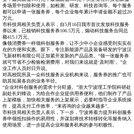
务场景中扣除和使用，如检测、研发、科技咨询等。每个服务
都可以申请一张服务券，每个企业每年累计申请金额不超过20
万元。
市科技局相关负责人表示，自5月16日我市首次发放科技服务
券以来，已核销科技服务券106.5万元，煽动科技服务合同总
额415.1万元。
像领消费券一样领科创服务券，让不少中小企业感受到实实在
在的方便和实惠。眼下，专注新能源产品及装备研发的宁波汉
飞新材料有限公司正加紧开发新的产品品类。“领一张服务券
就可节省不少检验检测费用，对我们来说就是‘及时雨’。”企
业工作人员封日升说。
对高校院所及一众科技服务从业机构来说，服务券的推广也可
助其拓展各自的业务半径。
“企业对科创服务的需求十分旺盛。”浙大宁波理工学院科研处
副处长刘锋说，为给合作企业提供用券便利，他们制作了产品
上架模板，加快相关服务的上架展示，必要时指导企业系统操
作，提高兑付工作效率，“来咨询的企业越来越多”。
市科技局相关负责人表示，下一步，宁波将着力提升科创服务
券申领抵扣操作的易用性，并谋划将技术转移转化等服务纳入
使用场景，进一步提高企业和服务机构的参与积极性。