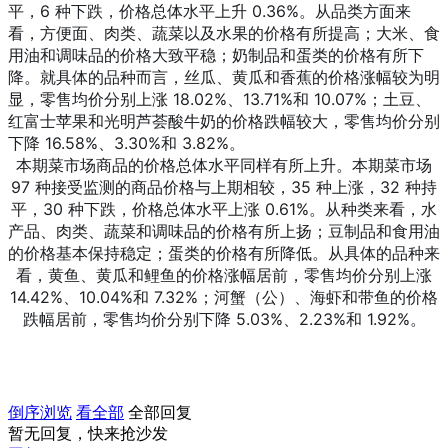
平，6 种下跌，价格总体水平上升 0.36%。从品类方面来
看，方便面、肉类、蔬菜以及水果的价格有所提高；大米、食
用油和调味品的价格大致平稳；奶制品和蛋类的价格有所下
降。就具体的品种而言，丝瓜、黄瓜和香蕉的价格涨幅较为明
显，零售均价分别上涨 18.02%、13.71%和 10.07%；土豆、
红富士苹果和光明芦荟酸牛奶的价格跌幅较大，零售均价分别
下降 16.58%、3.30%和 3.82%。
本期菜市场商品的价格总体水平同样有所上升。本期菜市场
97 种接受监测的商品价格与上期相较，35 种上涨，32 种持
平，30 种下跌，价格总体水平上涨 0.61%。从种类来看，水
产品、肉类、蔬菜和调味品的价格有所上扬；豆制品和食用油
的价格基本保持稳定；蛋类的价格有所降低。从具体的品种来
看，黄鱼、黄瓜和鲤鱼的价格涨幅居前，零售均价分别上涨
14.42%、10.04%和 7.32%；河蟹（公）、海虾和带鱼的价格
跌幅居前，零售均价分别下降 5.03%、2.23%和 1.92%。
倒序浏览
看全部
全部回复
暂无回复，快来抢沙发